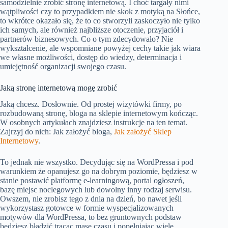
samodzielnie zrobić stronę internetową. I choć targały nimi
wątpliwości czy to przypadkiem nie skok z motyką na Słońce,
to wkrótce okazało się, że to co stworzyli zaskoczyło nie tylko
ich samych, ale również najbliższe otoczenie, przyjaciół i
partnerów biznesowych. Co o tym zdecydowało? Nie
wykształcenie, ale wspomniane powyżej cechy takie jak wiara
we własne możliwości, dostęp do wiedzy, determinacja i
umiejętność organizacji swojego czasu.
Jaką stronę internetową mogę zrobić
Jaką chcesz. Dosłownie. Od prostej wizytówki firmy, po
rozbudowaną stronę, bloga na sklepie internetowym kończąc.
W osobnych artykułach znajdziesz instrukcje na ten temat.
Zajrzyj do nich: Jak założyć bloga,
Jak założyć Sklep
Internetowy
.
To jednak nie wszystko. Decydując się na WordPressa i pod
warunkiem że opanujesz go na dobrym poziomie, będziesz w
stanie postawić platformę e-learningową, portal ogłoszeń,
bazę miejsc noclegowych lub dowolny inny rodzaj serwisu.
Owszem, nie zrobisz tego z dnia na dzień, bo nawet jeśli
wykorzystasz gotowce w formie wyspecjalizowanych
motywów dla WordPressa, to bez gruntownych podstaw
będziesz błądzić tracąc masę czasu i popełniając wiele