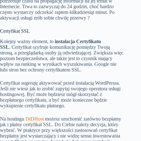
potrzebuje czasu na propagację informacji na jej temat w
Internecie. Trwa to zazwyczaj do 24 godzin, choć bardzo
często wystarczy odczekać raptem kilkadziesiąt minut. Po
aktywacji usługi zrób sobie chwilę przerwy ?
Certyfikat SSL
Kolejny ważny element, to
instalacja Certyfikatu
SSL
. Certyfikat szyfruje komunikację pomiędzy Twoją
stroną, a przeglądarką osoby ją odwiedzającej. Zwiększa więc
poziom bezpieczeństwa, ale także jest to czynnik mający
wpływ na ranking w wynikach wyszukiwania. Google nie
lubi stron bez ochrony certyfikatem SSL.
Certyfikat sugeruję aktywować przed instalacją WordPressa.
Jeśli nie wiesz jak to zrobić zapytaj swojego operatora usługi
hostingowej. Być może będziesz mógł skorzystać z
bezpłatnego certyfikatu, a być może konieczne będzie
wykupienie certyfikatu płatnego.
Na hostingu
DiDHost
możesz uruchomić zarówno bezpłatny
jak i płatny certyfikat SSL. Do Ciebie należy decyzja, który
wybrać. W praktyce przy większości zastosowań certyfikat
bezpłatny jest wystarczający i nie widzę sensu inwestowania