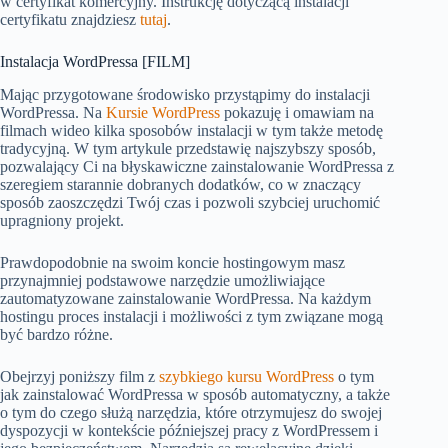
w certyfikat komercyjny. Instrukcję dotyczącą instalacji
certyfikatu znajdziesz
tutaj
.
Instalacja WordPressa [FILM]
Mając przygotowane środowisko przystąpimy do instalacji
WordPressa. Na
Kursie WordPress
pokazuję i omawiam na
filmach wideo kilka sposobów instalacji w tym także metodę
tradycyjną. W tym artykule przedstawię najszybszy sposób,
pozwalający Ci na błyskawiczne zainstalowanie WordPressa z
szeregiem starannie dobranych dodatków, co w znaczący
sposób zaoszczędzi Twój czas i pozwoli szybciej uruchomić
upragniony projekt.
Prawdopodobnie na swoim koncie hostingowym masz
przynajmniej podstawowe narzędzie umożliwiające
zautomatyzowane zainstalowanie WordPressa. Na każdym
hostingu proces instalacji i możliwości z tym związane mogą
być bardzo różne.
Obejrzyj poniższy film z
szybkiego kursu WordPress
o tym
jak zainstalować WordPressa w sposób automatyczny, a także
o tym do czego służą narzędzia, które otrzymujesz do swojej
dyspozycji w kontekście późniejszej pracy z WordPressem i