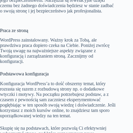
jego bezpieczeństwem. Narzędzia są rewelacyjne dzięki
czemu bez żadnego doświadczenia będziesz w stanie zadbać
o swoją stronę i jej bezpieczeństwo jak profesjonalista.
Praca ze stroną
WordPress zainstalowany. Ważny krok za Tobą, ale
prawdziwa praca dopiero czeka na Ciebie. Poniżej zwrócę
Twoją uwagę na najważniejsze aspekty związane z
konfiguracją i zarządzaniem stroną. Zacznijmy od
konfiguracji.
Podstawowa konfiguracja
Konfiguracja WordPress’a to dość obszerny temat, który
rozrasta się razem z rozbudową strony np. o dodatkowe
wtyczki i motywy. Na początku potrzebujesz podstaw, a z
czasem z pewnością sam zaczniesz eksperymentować
pogłębiając w ten sposób swoją wiedzę i doświadczenie. Jeśli
korzystasz z moich kursów online, to znajdziesz tam sporo
uporządkowanej wiedzy na ten temat.
Skupię się na podstawach, które pozwolą Ci efektywniej