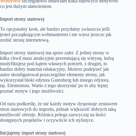
WordPress
szczegółowo omawiam kilka topowych motywów
co jest dużym ułatwieniem.
Import strony startowej
To opcjonalny krok, ale bardzo przydatny zwłaszcza jeśli
jesteś początkującym webmasterem i nie wiesz jeszcze jak
zrobić stronę internetową.
Import strony startowej ma sporo zalet. Z jednej strony w
kilka chwil masz atrakcyjnie prezentującą się witrynę, którą
modyfikujesz pod kątem własnych potrzeb, z drugiej, to
bardzo dobry materiał edukacyjny. Możesz podejrzeć jak
autor skonfigurował poszczególne elementy strony, jak
wykorzystał bloki edytora Gutenberg lub innego edytora,
np. Elementora. Warto z tego skorzystać po to aby lepiej
poznać motyw i jego możliwości.
Od razu podkreślę, że nie każdy motyw dysponuje zestawem
stron startowych do importu, jednak większość dobrych taką
możliwość oferuje. Różnica polega zazwyczaj na ilości
dostępnych projektów i oczywiście ich stylistyce.
Inicjujemy import strony startowej