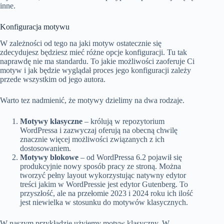
inne.
Konfiguracja motywu
W zależności od tego na jaki motyw ostatecznie się
zdecydujesz będziesz mieć różne opcje konfiguracji. Tu tak
naprawdę nie ma standardu. To jakie możliwości zaoferuje Ci
motyw i jak będzie wyglądał proces jego konfiguracji zależy
przede wszystkim od jego autora.
Warto tez nadmienić, że motywy dzielimy na dwa rodzaje.
Motywy klasyczne
– królują w repozytorium
WordPressa i zazwyczaj oferują na obecną chwilę
znacznie więcej możliwości związanych z ich
dostosowaniem.
Motywy blokowe
– od WordPressa 6.2 pojawił się
produkcyjnie nowy sposób pracy ze stroną. Można
tworzyć pełny layout wykorzystując natywny edytor
treści jakim w WordPressie jest edytor Gutenberg. To
przyszłość, ale na przełomie 2023 i 2024 roku ich ilość
jest niewielka w stosunku do motywów klasycznych.
W naszym przykładzie użyjemy motyw klasyczny. W