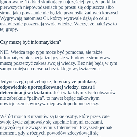
ignorowane. To błąd skutkujący najczęściej tym, że po kilku
pierwszych niepowodzeniach po prostu się odpuszcza albo
strona jaka powstanie nie będzie przynosiła żadnych korzyści.
Wygrywają natomiast Ci, którzy wytrwale dążą do celu i
ustawicznie poszerzają swoją wiedzę. Wierzę, że należysz to
tej grupy.
Czy muszę być informatykiem?
NIE. Wiedza tego typu może być pomocna, ale także
informatycy nie specjalizujący się w budowie stron www
muszą poszerzyć zakres swojej wiedzy. Bez niej będą w tym
samym miejscu co osoba bez takiego wykształcenia.
Jedyne czego potrzebujesz, to
wiary że podołasz,
odpowiednio uporządkowanej wiedzy, czasu i
determinacji w działaniu
. Jeśli w każdym z tych obszarów
nie zabraknie “paliwa”, to nawet będąc całkowitym
nowicjuszem stworzysz nieprawdopodobne rzeczy.
Wśród moich Kursantów są takie osoby, które przez całe
swoje życie zajmowały się zupełnie innymi rzeczami,
najczęściej nie związanymi z Internetem. Przyszedł jednak
moment, gdy z różnych powodów zdecydowali się