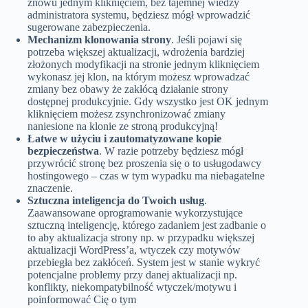
znowu jednym kliknięciem, bez tajemnej wiedzy
administratora systemu, będziesz mógł wprowadzić
sugerowane zabezpieczenia.
Mechanizm klonowania strony
. Jeśli pojawi się
potrzeba większej aktualizacji, wdrożenia bardziej
złożonych modyfikacji na stronie jednym kliknięciem
wykonasz jej klon, na którym możesz wprowadzać
zmiany bez obawy że zakłócą działanie strony
dostępnej produkcyjnie. Gdy wszystko jest OK jednym
kliknięciem możesz zsynchronizować zmiany
naniesione na klonie ze stroną produkcyjną!
Łatwe w użyciu i zautomatyzowane kopie
bezpieczeństwa
. W razie potrzeby będziesz mógł
przywrócić stronę bez proszenia się o to usługodawcy
hostingowego – czas w tym wypadku ma niebagatelne
znaczenie.
Sztuczna inteligencja do Twoich usług
.
Zaawansowane oprogramowanie wykorzystujące
sztuczną inteligencję, którego zadaniem jest zadbanie o
to aby aktualizacja strony np. w przypadku większej
aktualizacji WordPress’a, wtyczek czy motywów
przebiegła bez zakłóceń. System jest w stanie wykryć
potencjalne problemy przy danej aktualizacji np.
konflikty, niekompatybilność wtyczek/motywu i
poinformować Cię o tym