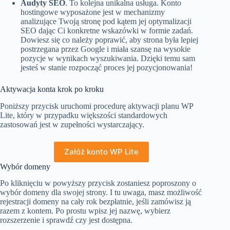
Audyty SEO
. To kolejna unikalna usługa. Konto
hostingowe wyposażone jest w mechanizmy
analizujące Twoją stronę pod kątem jej optymalizacji
SEO dając Ci konkretne wskazówki w formie zadań.
Dowiesz się co należy poprawić, aby strona była lepiej
postrzegana przez Google i miała szansę na wysokie
pozycje w wynikach wyszukiwania. Dzięki temu sam
jesteś w stanie rozpocząć proces jej pozycjonowania!
Aktywacja konta krok po kroku
Poniższy przycisk uruchomi procedurę aktywacji planu WP
Lite, który w przypadku większości standardowych
zastosowań jest w zupełności wystarczający.
Załóż konto WP Lite
Wybór domeny
Po kliknięciu w powyższy przycisk zostaniesz poproszony o
wybór domeny dla swojej strony. I tu uwaga, masz możliwość
rejestracji domeny na cały rok bezpłatnie, jeśli zamówisz ją
razem z kontem. Po prostu wpisz jej nazwę, wybierz
rozszerzenie i sprawdź czy jest dostępna.