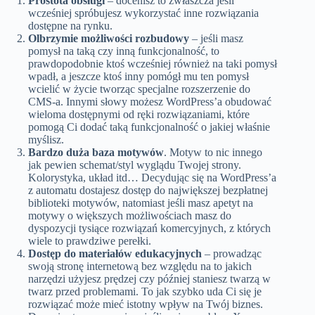
Prostota obsługi
– docenisz to zwłaszcza jeśli
wcześniej spróbujesz wykorzystać inne rozwiązania
dostępne na rynku.
Olbrzymie możliwości rozbudowy
– jeśli masz
pomysł na taką czy inną funkcjonalność, to
prawdopodobnie ktoś wcześniej również na taki pomysł
wpadł, a jeszcze ktoś inny pomógł mu ten pomysł
wcielić w życie tworząc specjalne rozszerzenie do
CMS-a. Innymi słowy możesz WordPress’a obudować
wieloma dostępnymi od ręki rozwiązaniami, które
pomogą Ci dodać taką funkcjonalność o jakiej właśnie
myślisz.
Bardzo duża baza motywów
. Motyw to nic innego
jak pewien schemat/styl wyglądu Twojej strony.
Kolorystyka, układ itd… Decydując się na WordPress’a
z automatu dostajesz dostęp do największej bezpłatnej
biblioteki motywów, natomiast jeśli masz apetyt na
motywy o większych możliwościach masz do
dyspozycji tysiące rozwiązań komercyjnych, z których
wiele to prawdziwe perełki.
Dostęp do materiałów edukacyjnych
– prowadząc
swoją stronę internetową bez względu na to jakich
narzędzi użyjesz prędzej czy później staniesz twarzą w
twarz przed problemami. To jak szybko uda Ci się je
rozwiązać może mieć istotny wpływ na Twój biznes.