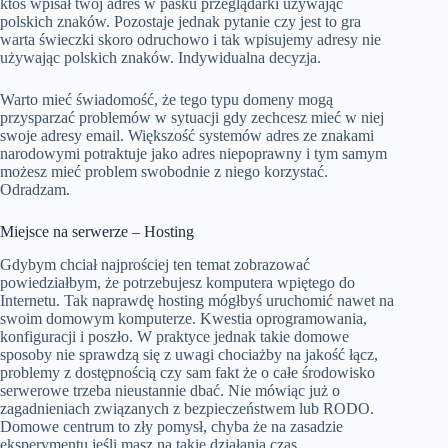
ktoś wpisał twój adres w pasku przeglądarki używając
polskich znaków. Pozostaje jednak pytanie czy jest to gra
warta świeczki skoro odruchowo i tak wpisujemy adresy nie
używając polskich znaków. Indywidualna decyzja.
Warto mieć świadomość, że tego typu domeny mogą
przysparzać problemów w sytuacji gdy zechcesz mieć w niej
swoje adresy email. Większość systemów adres ze znakami
narodowymi potraktuje jako adres niepoprawny i tym samym
możesz mieć problem swobodnie z niego korzystać.
Odradzam.
Miejsce na serwerze – Hosting
Gdybym chciał najprościej ten temat zobrazować
powiedziałbym, że potrzebujesz komputera wpiętego do
Internetu. Tak naprawdę hosting mógłbyś uruchomić nawet na
swoim domowym komputerze. Kwestia oprogramowania,
konfiguracji i poszło. W praktyce jednak takie domowe
sposoby nie sprawdzą się z uwagi chociażby na jakość łącz,
problemy z dostępnością czy sam fakt że o całe środowisko
serwerowe trzeba nieustannie dbać. Nie mówiąc już o
zagadnieniach związanych z bezpieczeństwem lub RODO.
Domowe centrum to zły pomysł, chyba że na zasadzie
eksperymentu jeśli masz na takie działania czas.