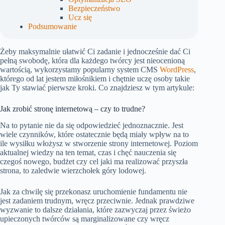
Bezpieczeństwo
Ucz się
Podsumowanie
Żeby maksymalnie ułatwić Ci zadanie i jednocześnie dać Ci
pełną swobodę, która dla każdego twórcy jest nieocenioną
wartością, wykorzystamy popularny system CMS
WordPress
,
którego od lat jestem miłośnikiem i chętnie uczę osoby takie
jak Ty stawiać pierwsze kroki. Co znajdziesz w tym artykule:
Jak zrobić stronę internetową – czy to trudne?
Na to pytanie nie da się odpowiedzieć jednoznacznie. Jest
wiele czynników, które ostatecznie będą miały wpływ na to
ile wysiłku włożysz w stworzenie strony internetowej. Poziom
aktualnej wiedzy na ten temat, czas i chęć nauczenia się
czegoś nowego, budżet czy cel jaki ma realizować przyszła
strona, to zaledwie wierzchołek góry lodowej.
Jak za chwilę się przekonasz uruchomienie fundamentu nie
jest zadaniem trudnym, wręcz przeciwnie. Jednak prawdziwe
wyzwanie to dalsze działania, które zazwyczaj przez świeżo
upieczonych twórców są marginalizowane czy wręcz