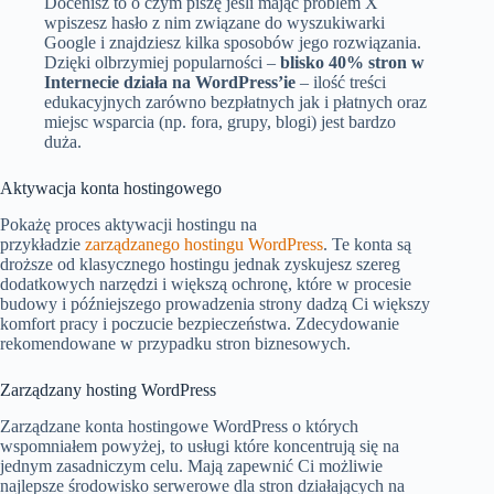
Docenisz to o czym piszę jeśli mając problem X
wpiszesz hasło z nim związane do wyszukiwarki
Google i znajdziesz kilka sposobów jego rozwiązania.
Dzięki olbrzymiej popularności –
blisko 40% stron w
Internecie działa na WordPress’ie
– ilość treści
edukacyjnych zarówno bezpłatnych jak i płatnych oraz
miejsc wsparcia (np. fora, grupy, blogi) jest bardzo
duża.
Aktywacja konta hostingowego
Pokażę proces aktywacji hostingu na
przykładzie
zarządzanego hostingu WordPress
. Te konta są
droższe od klasycznego hostingu jednak zyskujesz szereg
dodatkowych narzędzi i większą ochronę, które w procesie
budowy i późniejszego prowadzenia strony dadzą Ci większy
komfort pracy i poczucie bezpieczeństwa. Zdecydowanie
rekomendowane w przypadku stron biznesowych.
Zarządzany hosting WordPress
Zarządzane konta hostingowe WordPress o których
wspomniałem powyżej, to usługi które koncentrują się na
jednym zasadniczym celu. Mają zapewnić Ci możliwie
najlepsze środowisko serwerowe dla stron działających na