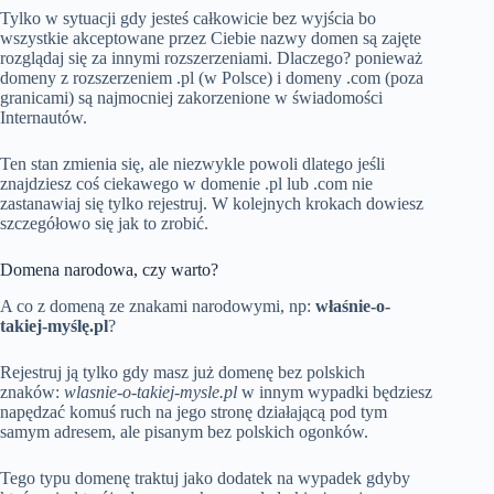
Tylko w sytuacji gdy jesteś całkowicie bez wyjścia bo
wszystkie akceptowane przez Ciebie nazwy domen są zajęte
rozglądaj się za innymi rozszerzeniami. Dlaczego? ponieważ
domeny z rozszerzeniem .pl (w Polsce) i domeny .com (poza
granicami) są najmocniej zakorzenione w świadomości
Internautów.
Ten stan zmienia się, ale niezwykle powoli dlatego jeśli
znajdziesz coś ciekawego w domenie .pl lub .com nie
zastanawiaj się tylko rejestruj. W kolejnych krokach dowiesz
szczegółowo się jak to zrobić.
Domena narodowa, czy warto?
A co z domeną ze znakami narodowymi, np:
właśnie-o-
takiej-myślę.pl
?
Rejestruj ją tylko gdy masz już domenę bez polskich
znaków:
wlasnie-o-takiej-mysle.pl
w innym wypadki będziesz
napędzać komuś ruch na jego stronę działającą pod tym
samym adresem, ale pisanym bez polskich ogonków.
Tego typu domenę traktuj jako dodatek na wypadek gdyby