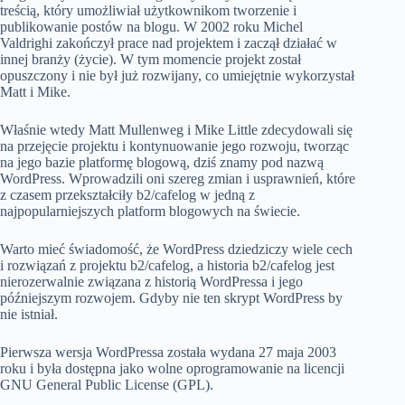
treścią, który umożliwiał użytkownikom tworzenie i
publikowanie postów na blogu. W 2002 roku Michel
Valdrighi zakończył prace nad projektem i zaczął działać w
innej branży (życie). W tym momencie projekt został
opuszczony i nie był już rozwijany, co umiejętnie wykorzystał
Matt i Mike.
Właśnie wtedy Matt Mullenweg i Mike Little zdecydowali się
na przejęcie projektu i kontynuowanie jego rozwoju, tworząc
na jego bazie platformę blogową, dziś znamy pod nazwą
WordPress. Wprowadzili oni szereg zmian i usprawnień, które
z czasem przekształciły b2/cafelog w jedną z
najpopularniejszych platform blogowych na świecie.
Warto mieć świadomość, że WordPress dziedziczy wiele cech
i rozwiązań z projektu b2/cafelog, a historia b2/cafelog jest
nierozerwalnie związana z historią WordPressa i jego
późniejszym rozwojem. Gdyby nie ten skrypt WordPress by
nie istniał.
Pierwsza wersja WordPressa została wydana 27 maja 2003
roku i była dostępna jako wolne oprogramowanie na licencji
GNU General Public License (GPL).