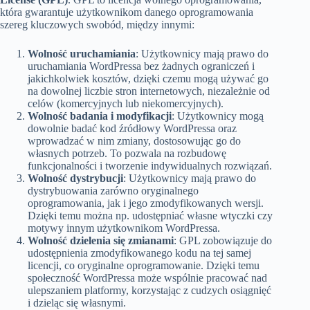
która gwarantuje użytkownikom danego oprogramowania
szereg kluczowych swobód, między innymi:
Wolność uruchamiania
: Użytkownicy mają prawo do
uruchamiania WordPressa bez żadnych ograniczeń i
jakichkolwiek kosztów, dzięki czemu mogą używać go
na dowolnej liczbie stron internetowych, niezależnie od
celów (komercyjnych lub niekomercyjnych).
Wolność badania i modyfikacji
: Użytkownicy mogą
dowolnie badać kod źródłowy WordPressa oraz
wprowadzać w nim zmiany, dostosowując go do
własnych potrzeb. To pozwala na rozbudowę
funkcjonalności i tworzenie indywidualnych rozwiązań.
Wolność dystrybucji
: Użytkownicy mają prawo do
dystrybuowania zarówno oryginalnego
oprogramowania, jak i jego zmodyfikowanych wersji.
Dzięki temu można np. udostępniać własne wtyczki czy
motywy innym użytkownikom WordPressa.
Wolność dzielenia się zmianami
: GPL zobowiązuje do
udostępnienia zmodyfikowanego kodu na tej samej
licencji, co oryginalne oprogramowanie. Dzięki temu
społeczność WordPressa może wspólnie pracować nad
ulepszaniem platformy, korzystając z cudzych osiągnięć
i dzieląc się własnymi.