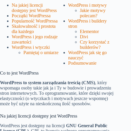
Na jakiej licencji
WordPress i motywy
dostępny jest WordPress
Jakie motywy
Początki WordPressa
polecam?
Popularność WordPressa
WordPress i buildery
Skalowalność i prostota
stron
dla każdego
Elementor
WordPress i jego rodzaje
Divi
zawartości
Czy korzystać z
WordPress i wtyczki
builderów?
Pamiętaj o umiarze
WordPress jak się go
nauczyć
Podsumowanie
Co to jest WordPress
WordPress to system zarządzania treścią (CMS)
, który
wspomaga osoby takie jak ja i Ty w budowie i prowadzeniu
stron internetowych. To oprogramowanie, które dzięki swojej
elastyczności (o wtyczkach i motywach jeszcze wspomnę)
może być użyte na nieskończoną ilość sposobów.
Na jakiej licencji dostępny jest WordPress
WordPress jest dostępny na licencji
GNU General Public
License (GPL)
. GPL to licencja wolnego oprogramowania,