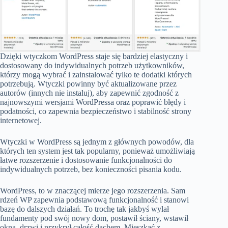
Dzięki wtyczkom WordPress staje się bardziej elastyczny i
dostosowany do indywidualnych potrzeb użytkowników,
którzy mogą wybrać i zainstalować tylko te dodatki których
potrzebują. Wtyczki powinny być aktualizowane przez
autorów (innych nie instaluj), aby zapewnić zgodność z
najnowszymi wersjami WordPressa oraz poprawić błędy i
podatności, co zapewnia bezpieczeństwo i stabilność strony
internetowej.
Wtyczki w WordPress są jednym z głównych powodów, dla
których ten system jest tak popularny, ponieważ umożliwiają
łatwe rozszerzenie i dostosowanie funkcjonalności do
indywidualnych potrzeb, bez konieczności pisania kodu.
WordPress, to w znaczącej mierze jego rozszerzenia. Sam
rdzeń WP zapewnia podstawową funkcjonalność i stanowi
bazę do dalszych działań. To trochę tak jakbyś wylał
fundamenty pod swój nowy dom, postawił ściany, wstawił
okna, drzwi i przykrył całość dachem. Mieszkać z