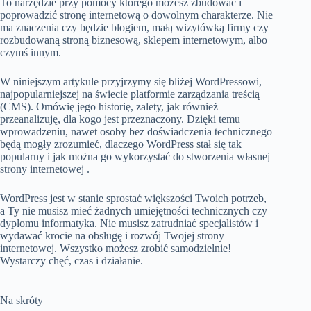
To narzędzie przy pomocy którego możesz zbudować i
poprowadzić stronę internetową o dowolnym charakterze. Nie
ma znaczenia czy będzie blogiem, małą wizytówką firmy czy
rozbudowaną stroną biznesową, sklepem internetowym, albo
czymś innym.
W niniejszym artykule przyjrzymy się bliżej WordPressowi,
najpopularniejszej na świecie platformie zarządzania treścią
(CMS). Omówię jego historię, zalety, jak również
przeanalizuję, dla kogo jest przeznaczony. Dzięki temu
wprowadzeniu, nawet osoby bez doświadczenia technicznego
będą mogły zrozumieć, dlaczego WordPress stał się tak
popularny i jak można go wykorzystać do stworzenia własnej
strony internetowej .
WordPress jest w stanie sprostać większości Twoich potrzeb,
a Ty nie musisz mieć żadnych umiejętności technicznych czy
dyplomu informatyka. Nie musisz zatrudniać specjalistów i
wydawać krocie na obsługę i rozwój Twojej strony
internetowej. Wszystko możesz zrobić samodzielnie!
Wystarczy chęć, czas i działanie.
Na skróty