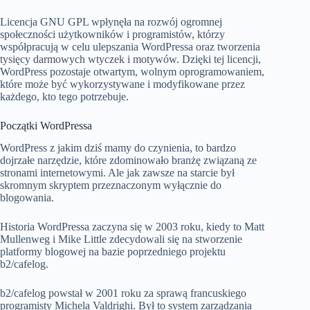
Licencja GNU GPL wpłynęła na rozwój ogromnej
społeczności użytkowników i programistów, którzy
współpracują w celu ulepszania WordPressa oraz tworzenia
tysięcy darmowych wtyczek i motywów. Dzięki tej licencji,
WordPress pozostaje otwartym, wolnym oprogramowaniem,
które może być wykorzystywane i modyfikowane przez
każdego, kto tego potrzebuje.
Początki WordPressa
WordPress z jakim dziś mamy do czynienia, to bardzo
dojrzałe narzędzie, które zdominowało branżę związaną ze
stronami internetowymi. Ale jak zawsze na starcie był
skromnym skryptem przeznaczonym wyłącznie do
blogowania.
Historia WordPressa zaczyna się w 2003 roku, kiedy to Matt
Mullenweg i Mike Little zdecydowali się na stworzenie
platformy blogowej na bazie poprzedniego projektu
b2/cafelog.
b2/cafelog powstał w 2001 roku za sprawą francuskiego
programisty Michela Valdrighi. Był to system zarządzania