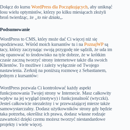
Dołącz do kursu
WordPress dla Początkujących
, aby uniknąć
losu wielu optymistów, którzy po kilku miesiącach złożyli
broń twierdząc, że
„to nie działa
„.
Podsumowanie
WordPress to CMS, który może dać Ci więcej niż się
spodziewasz. Wśród moich kursantów tu i na
PoznajWP
są
tacy, którzy zaczynając swoją przygodę nie sądzili, że uda im
się opanować to środowisko na tyle dobrze, że w krótkim
czasie zaczną tworzyć strony internetowe także dla swoich
Klientów. To możliwe i zależy wyłącznie od Twojego
nastawienia. Zerknij na poniższą rozmowę z Sebastianem,
jednym z kursantów:
WordPress pozwala Ci kontrolować każdy aspekt
funkcjonowania Twojej strony w Internecie. Masz całkowity
wpływ na jej wygląd (motywy) i funkcjonalność (wtyczki).
Jesteś całkowicie niezależny i w przeważającej mierze także
samowystarczalny. Dodasz użytkowników strony gdy będzie
taka potrzeba, określisz ich prawa, dodasz własne rodzaje
zawartości dzięki czemu możesz tworzyć niestandardowe
projekty i wiele więcej.