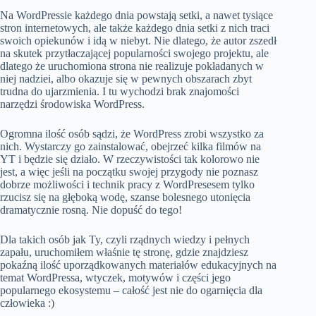
Na WordPressie każdego dnia powstają setki, a nawet tysiące
stron internetowych, ale także każdego dnia setki z nich traci
swoich opiekunów i idą w niebyt. Nie dlatego, że autor zszedł
na skutek przytłaczającej popularności swojego projektu, ale
dlatego że uruchomiona strona nie realizuje pokładanych w
niej nadziei, albo okazuje się w pewnych obszarach zbyt
trudna do ujarzmienia. I tu wychodzi brak znajomości
narzędzi środowiska WordPress.
Ogromna ilość osób sądzi, że WordPress zrobi wszystko za
nich. Wystarczy go zainstalować, obejrzeć kilka filmów na
YT i będzie się działo. W rzeczywistości tak kolorowo nie
jest, a więc jeśli na początku swojej przygody nie poznasz
dobrze możliwości i technik pracy z WordPresesem tylko
rzucisz się na głęboką wodę, szanse bolesnego utonięcia
dramatycznie rosną. Nie dopuść do tego!
Dla takich osób jak Ty, czyli rządnych wiedzy i pełnych
zapału, uruchomiłem właśnie tę stronę, gdzie znajdziesz
pokaźną ilość uporządkowanych materiałów edukacyjnych na
temat WordPressa, wtyczek, motywów i części jego
popularnego ekosystemu – całość jest nie do ogarnięcia dla
człowieka :)