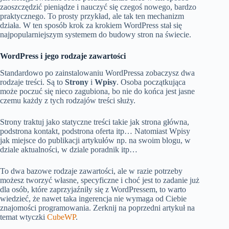
zaoszczędzić pieniądze i nauczyć się czegoś nowego, bardzo
praktycznego. To prosty przykład, ale tak ten mechanizm
działa. W ten sposób krok za krokiem WordPress stał się
najpopularniejszym systemem do budowy stron na świecie.
WordPress i jego rodzaje zawartości
Standardowo po zainstalowaniu WordPressa zobaczysz dwa
rodzaje treści. Są to
Strony
i
Wpisy
. Osoba początkująca
może poczuć się nieco zagubiona, bo nie do końca jest jasne
czemu każdy z tych rodzajów treści służy.
Strony traktuj jako statyczne treści takie jak strona główna,
podstrona kontakt, podstrona oferta itp… Natomiast Wpisy
jak miejsce do publikacji artykułów np. na swoim blogu, w
dziale aktualności, w dziale poradnik itp…
To dwa bazowe rodzaje zawartości, ale w razie potrzeby
możesz tworzyć własne, specyficzne i choć jest to zadanie już
dla osób, które zaprzyjaźniły się z WordPressem, to warto
wiedzieć, że nawet taka ingerencja nie wymaga od Ciebie
znajomości programowania. Zerknij na poprzedni artykuł na
temat wtyczki
CubeWP
.