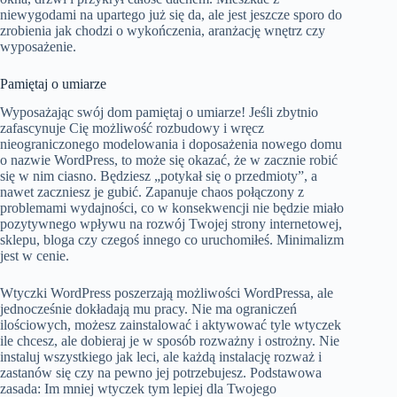
niewygodami na upartego już się da, ale jest jeszcze sporo do
zrobienia jak chodzi o wykończenia, aranżację wnętrz czy
wyposażenie.
Pamiętaj o umiarze
Wyposażając swój dom pamiętaj o umiarze! Jeśli zbytnio
zafascynuje Cię możliwość rozbudowy i wręcz
nieograniczonego modelowania i doposażenia nowego domu
o nazwie WordPress, to może się okazać, że w zacznie robić
się w nim ciasno. Będziesz „potykał się o przedmioty”, a
nawet zaczniesz je gubić. Zapanuje chaos połączony z
problemami wydajności, co w konsekwencji nie będzie miało
pozytywnego wpływu na rozwój Twojej strony internetowej,
sklepu, bloga czy czegoś innego co uruchomiłeś. Minimalizm
jest w cenie.
Wtyczki WordPress poszerzają możliwości WordPressa, ale
jednocześnie dokładają mu pracy. Nie ma ograniczeń
ilościowych, możesz zainstalować i aktywować tyle wtyczek
ile chcesz, ale dobieraj je w sposób rozważny i ostrożny. Nie
instaluj wszystkiego jak leci, ale każdą instalację rozważ i
zastanów się czy na pewno jej potrzebujesz. Podstawowa
zasada: Im mniej wtyczek tym lepiej dla Twojego