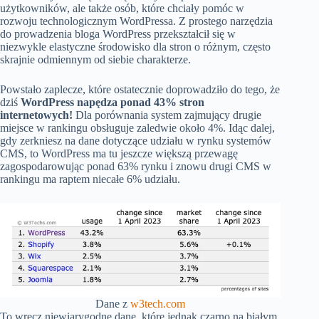
użytkowników, ale także osób, które chciały pomóc w
rozwoju technologicznym WordPressa. Z prostego narzędzia
do prowadzenia bloga WordPress przekształcił się w
niezwykle elastyczne środowisko dla stron o różnym, często
skrajnie odmiennym od siebie charakterze.
Powstało zaplecze, które ostatecznie doprowadziło do tego, że
dziś
WordPress napędza ponad 43% stron
internetowych!
Dla porównania system zajmujący drugie
miejsce w rankingu obsługuje zaledwie około 4%. Idąc dalej,
gdy zerkniesz na dane dotyczące udziału w rynku systemów
CMS, to WordPress ma tu jeszcze większą przewagę
zagospodarowując ponad 63% rynku i znowu drugi CMS w
rankingu ma raptem niecałe 6% udziału.
Dane z
w3tech.com
To wręcz niewiarygodne dane, które jednak czarno na białym