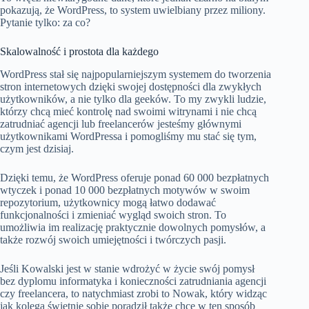
pokazują, że WordPress, to system uwielbiany przez miliony.
Pytanie tylko: za co?
Skalowalność i prostota dla każdego
WordPress stał się najpopularniejszym systemem do tworzenia
stron internetowych dzięki swojej dostępności dla zwykłych
użytkowników, a nie tylko dla geeków. To my zwykli ludzie,
którzy chcą mieć kontrolę nad swoimi witrynami i nie chcą
zatrudniać agencji lub freelancerów jesteśmy głównymi
użytkownikami WordPressa i pomogliśmy mu stać się tym,
czym jest dzisiaj.
Dzięki temu, że WordPress oferuje ponad 60 000 bezpłatnych
wtyczek i ponad 10 000 bezpłatnych motywów w swoim
repozytorium, użytkownicy mogą łatwo dodawać
funkcjonalności i zmieniać wygląd swoich stron. To
umożliwia im realizację praktycznie dowolnych pomysłów, a
także rozwój swoich umiejętności i twórczych pasji.
Jeśli Kowalski jest w stanie wdrożyć w życie swój pomysł
bez dyplomu informatyka i konieczności zatrudniania agencji
czy freelancera, to natychmiast zrobi to Nowak, który widząc
jak kolega świetnie sobie poradził także chce w ten sposób