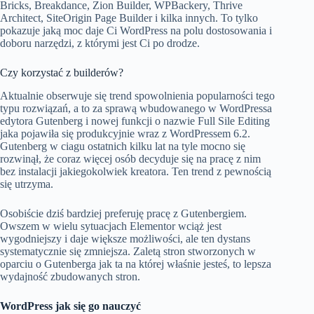
Bricks, Breakdance, Zion Builder, WPBackery, Thrive
Architect, SiteOrigin Page Builder i kilka innych. To tylko
pokazuje jaką moc daje Ci WordPress na polu dostosowania i
doboru narzędzi, z którymi jest Ci po drodze.
Czy korzystać z builderów?
Aktualnie obserwuje się trend spowolnienia popularności tego
typu rozwiązań, a to za sprawą wbudowanego w WordPressa
edytora Gutenberg i nowej funkcji o nazwie Full Sile Editing
jaka pojawiła się produkcyjnie wraz z WordPressem 6.2.
Gutenberg w ciagu ostatnich kilku lat na tyle mocno się
rozwinął, że coraz więcej osób decyduje się na pracę z nim
bez instalacji jakiegokolwiek kreatora. Ten trend z pewnością
się utrzyma.
Osobiście dziś bardziej preferuję pracę z Gutenbergiem.
Owszem w wielu sytuacjach Elementor wciąż jest
wygodniejszy i daje większe możliwości, ale ten dystans
systematycznie się zmniejsza. Zaletą stron stworzonych w
oparciu o Gutenberga jak ta na której właśnie jesteś, to lepsza
wydajność zbudowanych stron.
WordPress jak się go nauczyć