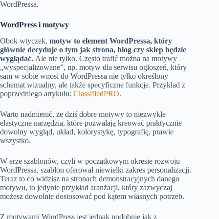
WordPressa.
WordPress i motywy
Obok wtyczek,
motyw to element WordPressa, który
głównie decyduje o tym jak strona, blog czy sklep będzie
wyglądać.
Ale nie tylko. Często trafić można na motywy
„wyspecjalizowane”, np. motyw dla serwisu ogłoszeń, który
sam w sobie wnosi do WordPressa nie tylko określony
schemat wizualny, ale także specyficzne funkcje. Przykład z
poprzedniego artykułu:
ClassifiedPRO
.
Warto nadmienić, że dziś dobre motywy to niezwykle
elastyczne narzędzia, które pozwalają kreować praktycznie
dowolny wygląd, układ, kolorystykę, typografię, prawie
wszystko.
W erze szablonów, czyli w początkowym okresie rozwoju
WordPressa, szablon oferował niewielki zakres personalizacji.
Teraz to co widzisz na stronach demonstracyjnych danego
motywu, to jedynie przykład aranżacji, który zazwyczaj
możesz dowolnie dostosować pod kątem własnych potrzeb.
Z motywami WordPress jest jednak podobnie jak z