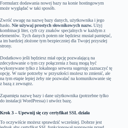
Formularz dodawania nowej bazy na konie hostingowym
może wyglądać w taki sposób.
Zwróć uwagę na nazwę bazy danych, użytkownika i jego
hasło.
Nie używaj prostych słownikowych nazw.
Użyj
kombinacji liter, cyfr czy znaków specjalnych w każdym z
elementów. Tych danych potem nie będziesz musiał pamiętać,
a im bardziej złożone tym bezpieczniej dla Twojej przyszłej
strony.
Dodatkowo jeśli będziesz miał opcję pozwalającą na
zdecydowanie o tym czy połączenia z bazą mogą być
wykonywane tylko z lokalnego serwera sugeruję zaznaczyć tę
opcję. W razie potrzeby w przyszłości możesz to zmienić, ale
na tym etapie lepiej żeby nie pozwalać na komunikowanie się
z bazą z zewnątrz.
Zapamięta nazwę bazy i dane użytkownika (potrzebne tylko
do instalacji WordPressa) i utwórz bazę.
Krok 3 – Upewnij się czy certyfikat SSL działa
To oczywiście możesz sprawdzić wcześniej. Dobrze jest
jednak aby certyfikat SSL funkcjonował poprawnie przed