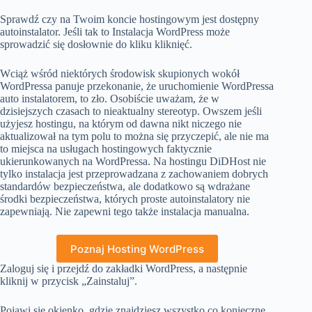
Sprawdź czy na Twoim koncie hostingowym jest dostępny
autoinstalator. Jeśli tak to Instalacja WordPress może
sprowadzić się dosłownie do kliku kliknięć.
Wciąż wśród niektórych środowisk skupionych wokół
WordPressa panuje przekonanie, że uruchomienie WordPressa
auto instalatorem, to zło. Osobiście uważam, że w
dzisiejszych czasach to nieaktualny stereotyp. Owszem jeśli
użyjesz hostingu, na którym od dawna nikt niczego nie
aktualizował na tym polu to można się przyczepić, ale nie ma
to miejsca na usługach hostingowych faktycznie
ukierunkowanych na WordPressa. Na hostingu DiDHost nie
tylko instalacja jest przeprowadzana z zachowaniem dobrych
standardów bezpieczeństwa, ale dodatkowo są wdrażane
środki bezpieczeństwa, których proste autoinstalatory nie
zapewniają. Nie zapewni tego także instalacja manualna.
Poznaj Hosting WordPress
Zaloguj się i przejdź do zakładki WordPress, a następnie
kliknij w przycisk „Zainstaluj”.
Pojawi się okienko, gdzie znajdziesz wszystko co konieczne