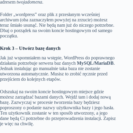
adresem
twojadomena
.
Folder „wordpress” oraz plik z przesłanym wcześniej
archiwum (oba zaznaczyłem powyżej na zrzucie) możesz
teraz śmiało usunąć. Nie będą nam już do niczego potrzebne.
Dbaj o porządek na swoim koncie hostingowym od samego
początku.
Krok 3 – Utwórz bazę danych
Jak już wspomniałem na wstępie, WordPress do poprawnego
działania potrzebuje serwera baz danych
MySQL/MariaDB
.
Jednak instalując go manualnie taka baza nie zostanie
utworzona automatycznie. Musisz to zrobić ręcznie przed
przejściem do kolejnych etapów.
Odszukaj na swoim koncie hostingowym miejsce gdzie
możesz zarządzać bazami danych. Wejdź tam i dodaj nową
bazę. Zazwyczaj w procesie tworzenia bazy będziesz
poproszony o podanie nazwy użytkownika bazy i jego hasła.
Ten użytkownik zostanie w ten sposób utworzony, a jego
dane będą Ci potrzebne do przeprowadzenia instalacji. Zapisz
je więc na chwilę.