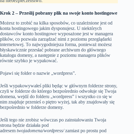
na niebezpieczeństwo.
Krok 2 – Prześlij pobrany plik na swoje konto hostingowe
Możesz to zrobić na kilka sposobów, co uzależnione jest od
konta hostingowego jakim dysponujesz. U niektórych
dostawców konto hostingowe wyposażone jest w managera
plików, co pozwala zarządzać nimi z poziomu przeglądarki
internetowej. To najwygodniejsza forma, ponieważ możesz
błyskawicznie przesłać pobrane archiwum do głównego
katalogu domeny, a następnie z poziomu managera plików
równie szybko je wypakować.
Pojawi się folder o nazwie „wordpress”.
Jeśli wypakowywałeś pliki będąc w głównym folderze strony,
czyli w folderze do którego bezpośrednio odwołuje się Twoja
domena, wejdź do folderu „wordpress” i wszystko co się w
nim znajduje przenieś o piętro wyżej, tak aby znajdowały się
bezpośrednio w folderze domeny.
Jeśli tego nie zrobisz wówczas po zainstalowaniu Twoja
strona będzie działała pod
adresem
twojadomena/wordpress/
zamiast po prostu pod