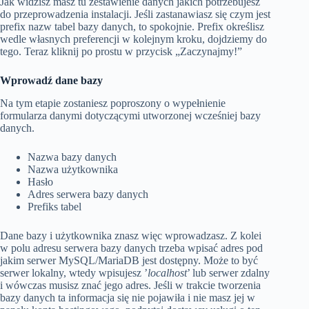
Jak widzisz masz tu zestawienie danych jakich potrzebujesz
do przeprowadzenia instalacji. Jeśli zastanawiasz się czym jest
prefix nazw tabel bazy danych, to spokojnie. Prefix określisz
wedle własnych preferencji w kolejnym kroku, dojdziemy do
tego. Teraz kliknij po prostu w przycisk „Zaczynajmy!”
Wprowadź dane bazy
Na tym etapie zostaniesz poproszony o wypełnienie
formularza danymi dotyczącymi utworzonej wcześniej bazy
danych.
Nazwa bazy danych
Nazwa użytkownika
Hasło
Adres serwera bazy danych
Prefiks tabel
Dane bazy i użytkownika znasz więc wprowadzasz. Z kolei
w polu adresu serwera bazy danych trzeba wpisać adres pod
jakim serwer MySQL/MariaDB jest dostępny. Może to być
serwer lokalny, wtedy wpisujesz ’
localhost
’ lub serwer zdalny
i wówczas musisz znać jego adres. Jeśli w trakcie tworzenia
bazy danych ta informacja się nie pojawiła i nie masz jej w