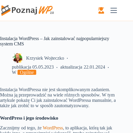
Przejdź
do
treści
Instalacja WordPress – Jak zainstalować najpopularniejszy
system CMS
Krzysiek Wojteczko
publikacja
05.05.2023
aktualizacja
22.01.2024
W
Ogólne
Instalacja WordPressa nie jest skomplikowanym zadaniem.
Można ją przeprowadzić na wiele różnych sposobów. W tym
artykule pokażę Ci jak zainstalować WordPressa manualnie, a
także jak zrobić to w sposób zautomatyzowany.
WordPress i jego środowisko
Zacznijmy od tego, że
WordPress
, to aplikacja, którą tak jak