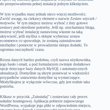
do przeprowadzenia pełnej instalacji jednym kliknięciem.
W tym wypadku masz jednak nieco więcej możliwości.
Zwróć uwagę, na ciekawy element o nazwie Z
estaw wtyczek /
motywów
. W tym miejscu możesz wybrać z listy gotowe
zestawy pod określone potrzeby. Jeśli np. uruchamiasz bloga,
możesz wybrać instalację nastawioną własnie na taką
aktywność, jeśli myślisz o sklepie wybierasz zestaw
ecommerce co spowoduje, że zostaną zainstalowane
niezbędne i pomocne w prowadzeniu sklepu dodatki. To
ogromna oszczędność czasu.
Reszta danych bardzo podobna, czyli nazwa użytkownika,
jego hasło i email, a pod formularzem zwinięte dodatkowe
opcje dotyczące bazy danych MySQL i automatycznych
aktualizacji. Domyślnie są ukryte ponieważ w większości
przypadków ustawienia domyślne są wystarczające.
Modyfikujesz je wyłącznie wówczas, gdy jest realnie taka
potrzeba.
Klikasz w przycisk „Zainstaluj” i zostawiasz cały proces
usłudze hostingowej. Aplikacja pobierze najnowszego
WordPressa, wypakuje jego pliki w odpowiednim miejscu,
utworzy bazę danych i przeprowadzi instalację oraz