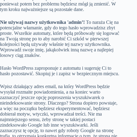
ponieważ potem bez problemu będziesz mógł ją zmienić. W
tym kroku najważniejsze są pozostałe dane.
Nie używaj nazwy użytkownika 'admin’!
To naraża Cię na
potencjalne włamanie, gdy do tego hasło wprowadzisz zbyt
proste. Wszelkie automaty, które będą próbowały się logować
na Twoją stronę po to aby narobić Ci szkód w pierwszej
kolejności będą używały właśnie tej nazwy użytkownika.
Wprowadź swoje imię, jakąkolwiek inną nazwę a najlepiej
losowy ciąg znaków.
Hasło WordPress zaproponuje z automatu i sugeruję Ci to
hasło pozostawić. Skopiuj je i zapisz w bezpiecznym miejscu.
Wpisz działający adres email, na który WordPress będzie
wysyłał rozmaite powiadomienia, a na koniec warto
zaznaczyć jeszcze opcję poproszenia wyszukiwarek o
nieindeksowanie strony. Dlaczego? Strona dopiero powstaje,
a więc na początku będziesz eksperymentować, będziesz
dobierał motyw, wtyczki, wprowadzał treści. Nie ma
najmniejszego sensu, żeby stronę w takiej postaci
zindeksowało Google lub inne wyszukiwarki. Jeśli
zaznaczysz tę opcję, to nawet gdy roboty Google na stronę
trafią, to otrzymają konkretną informację o tym, że strona nie