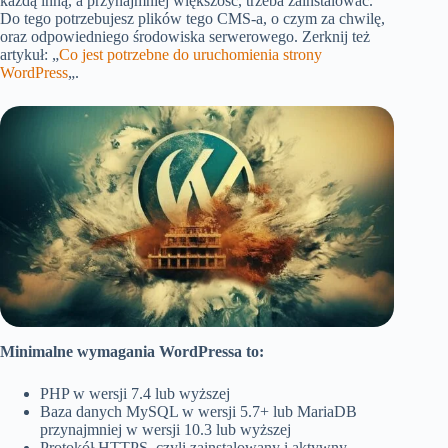
każdą inną, a przynajmniej większość, trzeba zainstalować.
Do tego potrzebujesz plików tego CMS-a, o czym za chwilę,
oraz odpowiedniego środowiska serwerowego. Zerknij też
artykuł: „
Co jest potrzebne do uruchomienia strony
WordPress
„.
Minimalne wymagania WordPressa to:
PHP w wersji 7.4 lub wyższej
Baza danych MySQL w wersji 5.7+ lub MariaDB
przynajmniej w wersji 10.3 lub wyższej
Protokół HTTPS, czyli zainstalowany i aktywny