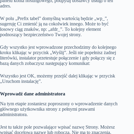
panelu konta hostingowego, podpytaj dostawcy usługi o ten
adres.
W polu „Prefix tabel” domyślną wartością będzie „wp_”,
sugeruję Ci zmienić ją na cokolwiek innego. Może to być
losowy ciąg znaków, np: „afdr_”. To kolejny element
podnoszący bezpieczeństwo Twojej strony.
Gdy wszystko jest wprowadzone przechodzimy do kolejnego
kroku klikając w przycisk „Wyślij”. Jeśli nie popełnisz żadnej
literówki, instalator przetestuje połączenie i gdy połączy się z
bazą danych zobaczysz następujący komunikat:
Wszystko jest OK, możemy przejść dalej klikając w przycisk
„Uruchom instalację”.
Wprowadź dane administratora
Na tym etapie zostaniesz poproszony o wprowadzenie danych
głównego użytkownika strony z pełnymi prawami
administratora.
Jest tu także pole pozwalające wpisać nazwę Strony. Możesz
wpisać docelową nazwę lub roboczą. Nie ma to znaczenia,