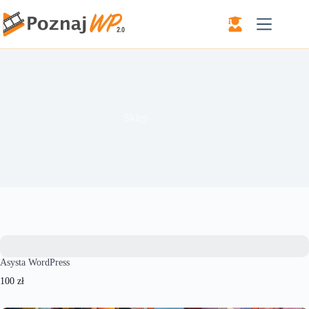
Przejdź
do
treści
Sklep
Asysta WordPress
100 zł