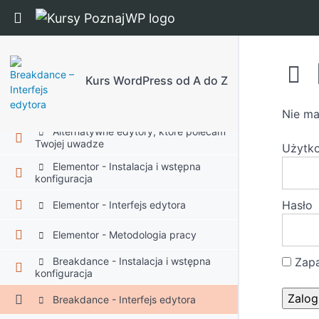
Return to course: Kurs WordPress od A do Z
Menu Strony
Gutenberg
Kurs WordPress od A do Z
Alternatywy dla Gutenberga
Nie ma
Alternatywne edytory, które polecam
Twojej uwadze
Użytk
Elementor - Instalacja i wstępna
konfiguracja
Hasło
Elementor - Interfejs edytora
Elementor - Metodologia pracy
Zapa
Breakdance - Instalacja i wstępna
konfiguracja
Breakdance - Interfejs edytora